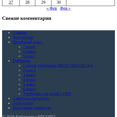
27
28
29
30
« Фев
Фев »
Свежие комментарии
Главная
Документы
Читающий класс
7 класс
6 класс
5 класс
Учебники
Список учебников МБОУ НБСОШ №2
2 класс
3 класс
4 класс
5 класс
6 класс
Учебники для детей с ОВЗ
Советуем прочитать
Дети-герои
Нескучные каникулы
© 2026 Библиотека НБСОШ2.