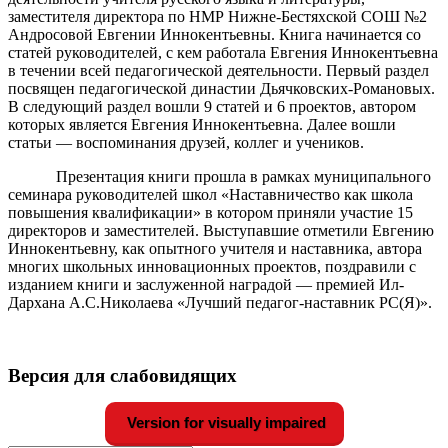
заместителя директора по НМР Нижне-Бестяхской СОШ №2
Андросовой Евгении Иннокентьевны. Книга начинается со
статей руководителей, с кем работала Евгения Иннокентьевна
в течении всей педагогической деятельности. Первый раздел
посвящен педагогической династии Дьячковских-Романовых.
В следующий раздел вошли 9 статей и 6 проектов, автором
которых является Евгения Иннокентьевна. Далее вошли
статьи — воспоминания друзей, коллег и учеников.
Презентация книги прошла в рамках муниципального
семинара руководителей школ «Наставничество как школа
повышения квалификации» в котором приняли участие 15
директоров и заместителей. Выступавшие отметили Евгению
Иннокентьевну, как опытного учителя и наставника, автора
многих школьных инновационных проектов, поздравили с
изданием книги и заслуженной наградой — премией Ил-
Дархана А.С.Николаева «Лучший педагог-наставник РС(Я)».
Версия для слабовидящих
Version for visually impaired