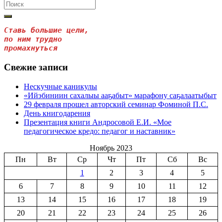
Search
for:
Ставь большие цели, 

по ним трудно
промахнуться
Свежие записи
Нескучные каникулы
«Ийэбиниин сахалыы ааҕабыт» марафону саҕалаатыбыт
29 февраля прошел авторский семинар Фоминой П.С.
День книгодарения
Презентация книги Андросовой Е.И. «Мое
педагогическое кредо: педагог и наставник»
Ноябрь 2023
Пн
Вт
Ср
Чт
Пт
Сб
Вс
1
2
3
4
5
6
7
8
9
10
11
12
13
14
15
16
17
18
19
20
21
22
23
24
25
26