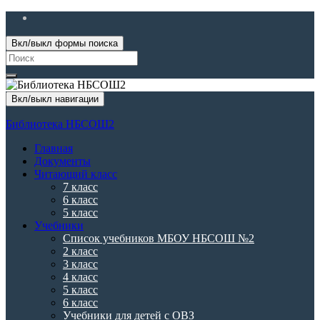
Вкл/выкл формы поиска
Search
for:
Вкл/выкл навигации
Библиотека НБСОШ2
Главная
Документы
Читающий класс
7 класс
6 класс
5 класс
Учебники
Список учебников МБОУ НБСОШ №2
2 класс
3 класс
4 класс
5 класс
6 класс
Учебники для детей с ОВЗ