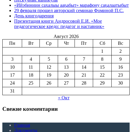
«Ийэбиниин сахалыы ааҕабыт» марафону саҕалаатыбыт
29 февраля прошел авторский семинар Фоминой П.С.
День книгодарения
Презентация книги Андросовой Е.И. «Мое
педагогическое кредо: педагог и наставник»
Август 2026
Пн
Вт
Ср
Чт
Пт
Сб
Вс
1
2
3
4
5
6
7
8
9
10
11
12
13
14
15
16
17
18
19
20
21
22
23
24
25
26
27
28
29
30
31
« Окт
Свежие комментарии
Главная
Документы