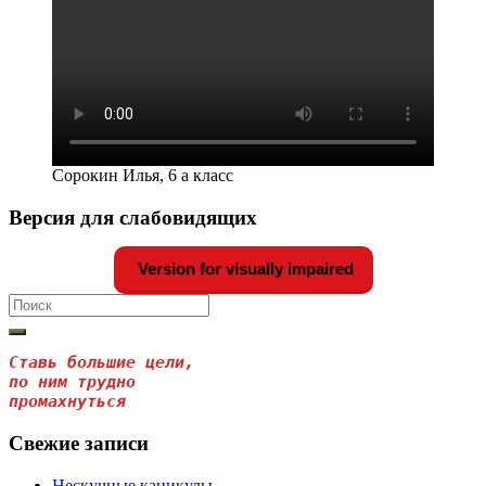
Сорокин Илья, 6 а класс
Версия для слабовидящих
Version for visually impaired
Search
for:
Ставь большие цели, 

по ним трудно
промахнуться
Свежие записи
Нескучные каникулы