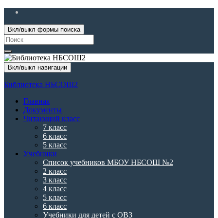
Вкл/выкл формы поиска
Search
for:
Вкл/выкл навигации
Библиотека НБСОШ2
Главная
Документы
Читающий класс
7 класс
6 класс
5 класс
Учебники
Список учебников МБОУ НБСОШ №2
2 класс
3 класс
4 класс
5 класс
6 класс
Учебники для детей с ОВЗ